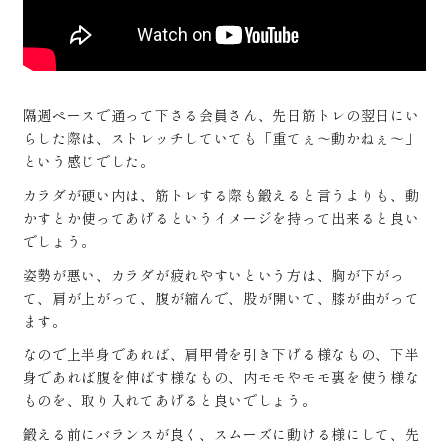
隔週ペースで通って下さる会員さん、先日筋トレの翌日にい
らした際は、ストレッチしていても「重てぇ〜動かねぇ〜」
という感じでした。
カラダが硬い内は、筋トレする際も鍛えると言うよりも、動
かすとか使ってあげるというイメージを持って出来ると良い
でしょう。
姿勢が悪い、カラダが疲れやすいという方は、胸が下がっ
て、肩が上がって、腹が縮んで、股が開いて、膝が曲がって
ます。
なので上半身であれば、肩甲骨を引き下げる様なもの、下半
身であれば腹を伸ばす様なもの、内モモやモモ裏を使う様な
ものを、取り入れてあげると良いでしょう。
鍛える前にバランスが良く、スムーズに動ける様にして、先