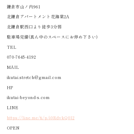
鎌倉市山ノ内961
北鎌倉アパートメント花海棠2A
北鎌倉駅西口より徒歩3分弱
駐車場完備(真ん中のスペースにお停め下さい)
TEL
070-7645-4192
MAIL
ikutai.stretch@gmail.com
HP
ikutai-beyond-s.com
LINE
https://line.me/ti/p/i0RdvkQ0l2
OPEN