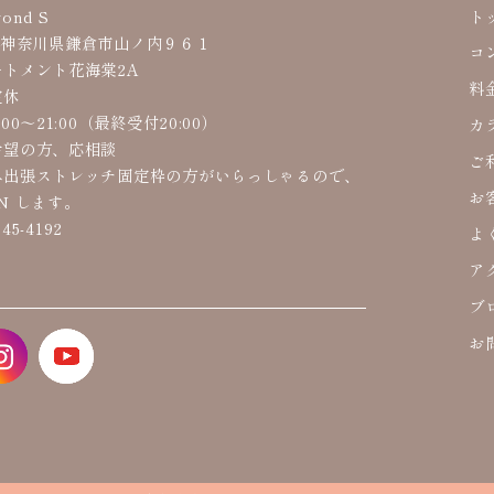
ond S
ト
62 神奈川県鎌倉市山ノ内９６１
コ
トメント花海棠2A
料
定休
00〜21:00（最終受付20:00）
カ
希望の方、応相談
ご
出張ストレッチ固定枠の方がいらっしゃるので、
お
EN します。
45-4192
よ
ア
ブ
お