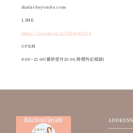
ikutai-beyond-s.com
LINE
https://line.me/ti/p/i0RdvkQ0l2
OPEN
9:00~21:00(最終受付20:00,時間外応相談)
ADDRES