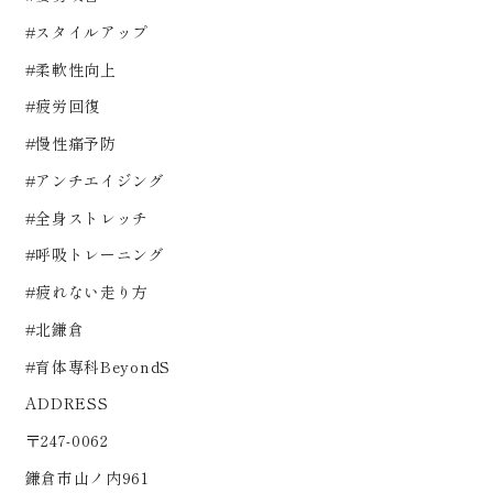
#スタイルアップ
#柔軟性向上
#疲労回復
#慢性痛予防
#アンチエイジング
#全身ストレッチ
#呼吸トレーニング
#疲れない走り方
#北鎌倉
#育体専科BeyondS
ADDRESS
〒247-0062
鎌倉市山ノ内961