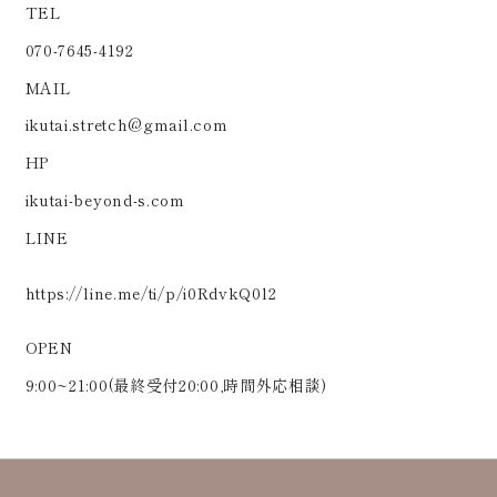
TEL
070-7645-4192
MAIL
ikutai.stretch@gmail.com
HP
ikutai-beyond-s.com
LINE
https://line.me/ti/p/i0RdvkQ0l2
OPEN
9:00~21:00(最終受付20:00,時間外応相談)