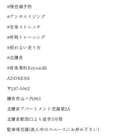
#慢性痛予防
#アンチエイジング
#全身ストレッチ
#呼吸トレーニング
#疲れない走り方
#北鎌倉
#育体専科BeyondS
ADDRESS
〒247-0062
鎌倉市山ノ内961
北鎌倉アパートメント花海棠2A
北鎌倉駅西口より徒歩3分弱
駐車場完備(真ん中のスペースにお停め下さい)