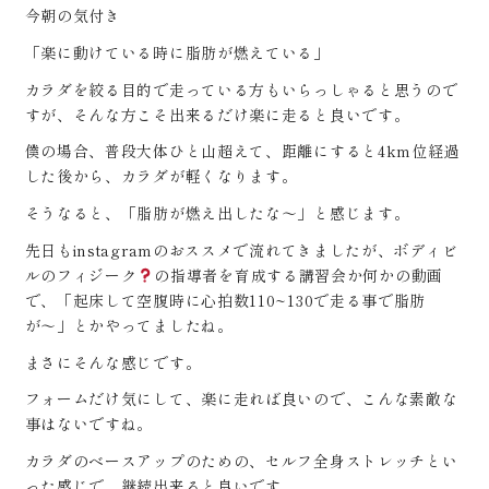
今朝の気付き
「楽に動けている時に脂肪が燃えている」
カラダを絞る目的で走っている方もいらっしゃると思うので
すが、そんな方こそ出来るだけ楽に走ると良いです。
僕の場合、普段大体ひと山超えて、距離にすると4km位経過
した後から、カラダが軽くなります。
そうなると、「脂肪が燃え出したな〜」と感じます。
先日もinstagramのおススメで流れてきましたが、ボディビ
ルのフィジーク
の指導者を育成する講習会か何かの動画
で、「起床して空腹時に心拍数110~130で走る事で脂肪
が〜」とかやってましたね。
まさにそんな感じです。
フォームだけ気にして、楽に走れば良いので、こんな素敵な
事はないですね。
カラダのベースアップのための、セルフ全身ストレッチとい
った感じで、継続出来ると良いです。