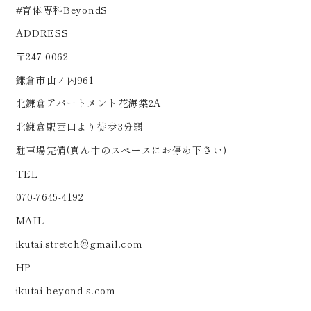
#育体専科BeyondS
ADDRESS
〒247-0062
鎌倉市山ノ内961
北鎌倉アパートメント花海棠2A
北鎌倉駅西口より徒歩3分弱
駐車場完備(真ん中のスペースにお停め下さい)
TEL
070-7645-4192
MAIL
ikutai.stretch@gmail.com
HP
ikutai-beyond-s.com