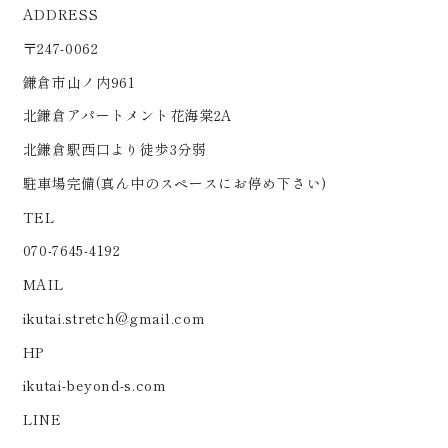
ADDRESS
〒247-0062
鎌倉市山ノ内961
北鎌倉アパートメント花海棠2A
北鎌倉駅西口より徒歩3分弱
駐車場完備(真ん中のスペースにお停め下さい)
TEL
070-7645-4192
MAIL
ikutai.stretch@gmail.com
HP
ikutai-beyond-s.com
LINE