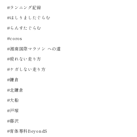
#ランニング記録
#はしりましたぐらむ
#らんすたぐらむ
#coros
#湘南国際マラソン への道
#疲れない走り方
#ケガしない走り方
#鎌倉
#北鎌倉
#大船
#戸塚
#藤沢
#育体専科BeyondS