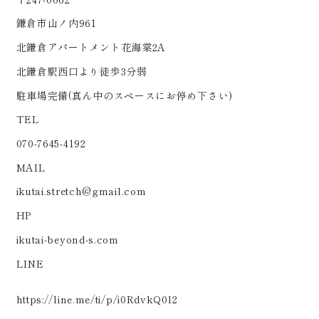
鎌倉市山ノ内961
北鎌倉アパートメント花海棠2A
北鎌倉駅西口より徒歩3分弱
駐車場完備(真ん中のスペースにお停め下さい)
TEL
070-7645-4192
MAIL
ikutai.stretch@gmail.com
HP
ikutai-beyond-s.com
LINE
https://line.me/ti/p/i0RdvkQ0l2