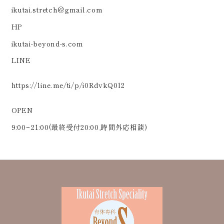
ikutai.stretch@gmail.com
HP
ikutai-beyond-s.com
LINE
https://line.me/ti/p/i0RdvkQ0l2
OPEN
9:00~21:00(最終受付20:00,時間外応相談)