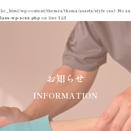
ic_html/wp-content/themes/thema/assets/style.css): No suc
ラダプラン
ご利用方法
お客様の声
よくある質問
lass-wp-scss.php
on line
123
お知らせ
INFORMATION