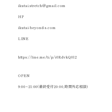
ikutai.stretch@gmail.com
HP
ikutai-beyond-s.com
LINE
https://line.me/ti/p/i0RdvkQ0l2
OPEN
9:00~21:00(最終受付20:00,時間外応相談)