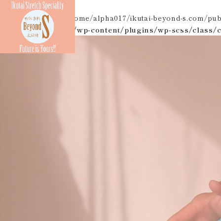
Warning
: unlink(/home/alpha017/ikutai-beyond-s.com/publ
コンセプト
料金案内
カ
s.com/public_html/wp-content/plugins/wp-scss/class/c