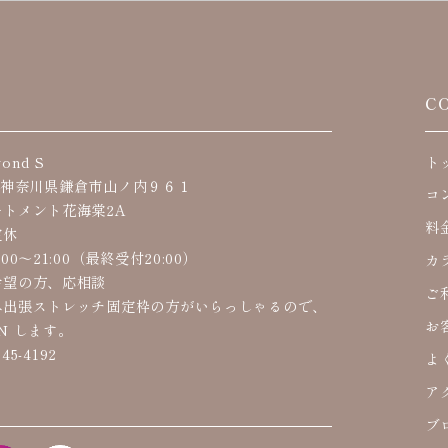
S
C
ond S
ト
62 神奈川県鎌倉市山ノ内９６１
コ
トメント花海棠2A
料
定休
00〜21:00（最終受付20:00）
カ
希望の方、応相談
ご
出張ストレッチ固定枠の方がいらっしゃるので、
お
EN します。
45-4192
よ
ア
ブ