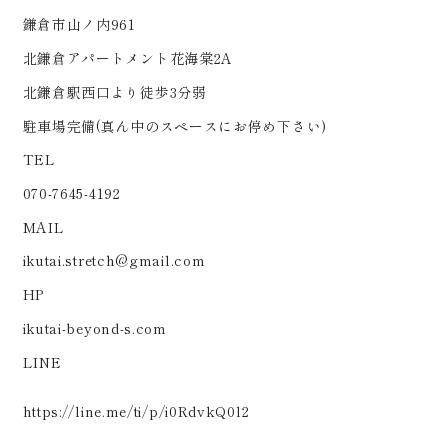
鎌倉市山ノ内961
北鎌倉アパートメント花海棠2A
北鎌倉駅西口より徒歩3分弱
駐車場完備(真ん中のスペースにお停め下さい)
TEL
070-7645-4192
MAIL
ikutai.stretch@gmail.com
HP
ikutai-beyond-s.com
LINE
https://line.me/ti/p/i0RdvkQ0l2