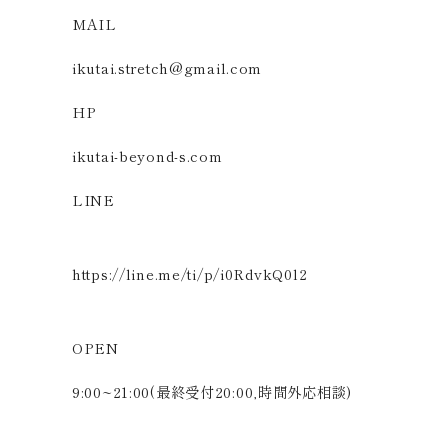
MAIL
ikutai.stretch@gmail.com
HP
ikutai-beyond-s.com
LINE
https://line.me/ti/p/i0RdvkQ0l2
OPEN
9:00~21:00(最終受付20:00,時間外応相談)