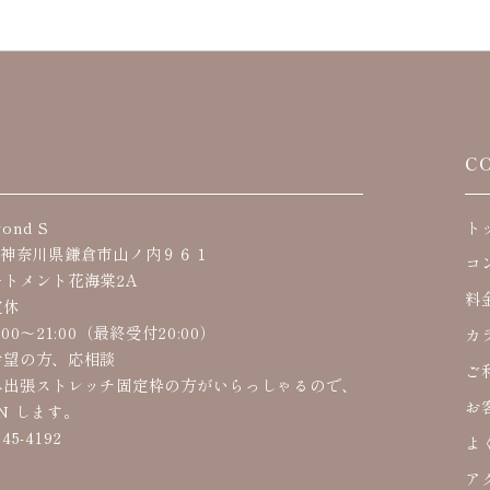
S
C
ond S
ト
62 神奈川県鎌倉市山ノ内９６１
コ
トメント花海棠2A
料
定休
00〜21:00（最終受付20:00）
カ
希望の方、応相談
ご
出張ストレッチ固定枠の方がいらっしゃるので、
お
EN します。
45-4192
よ
ア