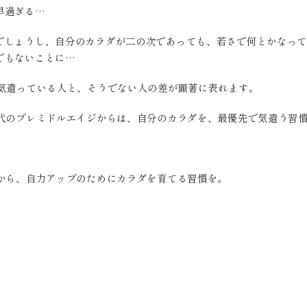
早過ぎる…
でしょうし、自分のカラダが二の次であっても、若さで何とかなって
でもないことに…
に気遣っている人と、そうでない人の差が顕著に表れます。
0代のプレミドルエイジからは、自分のカラダを、最優先で気遣う習
から、自力アップのためにカラダを育てる習慣を。