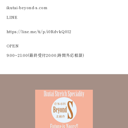
ikutai-beyond-s.com
LINE
https://line.me/ti/p/i0RdvkQ0l2
OPEN
9:00~21:00(最終受付20:00,時間外応相談)