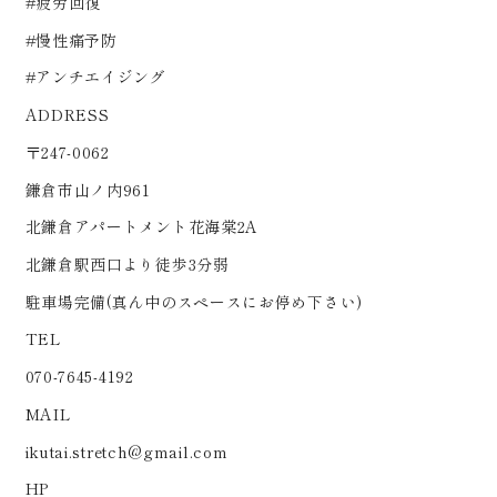
#疲労回復
#慢性痛予防
#アンチエイジング
ADDRESS
〒247-0062
鎌倉市山ノ内961
北鎌倉アパートメント花海棠2A
北鎌倉駅西口より徒歩3分弱
駐車場完備(真ん中のスペースにお停め下さい)
TEL
070-7645-4192
MAIL
ikutai.stretch@gmail.com
HP